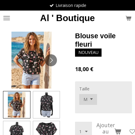
Livraison rapide
Passer
au
Al ' Boutique
contenu
principal
Blouse voile
fleuri
NOUVEAU
18,00 €
Taille
Ajouter
au