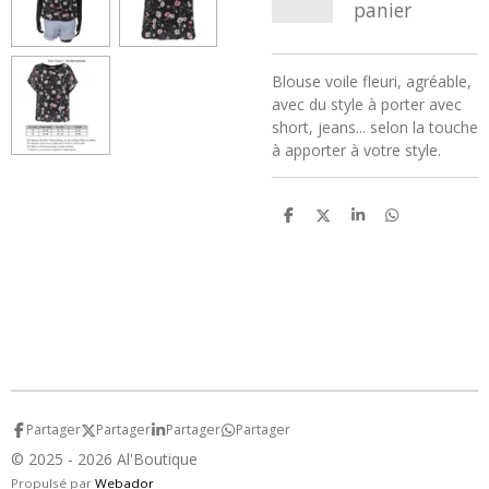
panier
Blouse voile fleuri, agréable,
avec du style à porter avec
short, jeans... selon la touche
à apporter à votre style.
P
P
P
P
a
a
a
a
r
r
r
r
t
t
t
t
a
a
a
a
g
g
g
g
e
e
e
e
r
r
r
r
Partager
Partager
Partager
Partager
© 2025 - 2026 Al'Boutique
Propulsé par
Webador