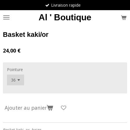
Livraison rapide
Passer
au
Al ' Boutique
contenu
principal
Basket kaki/or
24,00 €
Pointure
Ajouter au panier
Basket kaki, or, beige.