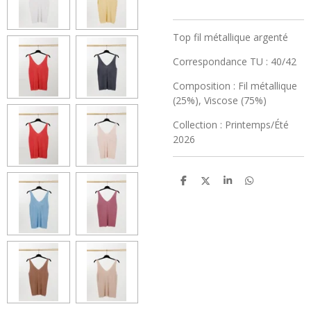
Top fil métallique argenté
Correspondance TU
: 40/42
Composition
: Fil métallique
(25%), Viscose (75%)
Collection
: Printemps/Été
2026
P
P
P
P
a
a
a
a
r
r
r
r
t
t
t
t
a
a
a
a
g
g
g
g
e
e
e
e
r
r
r
r