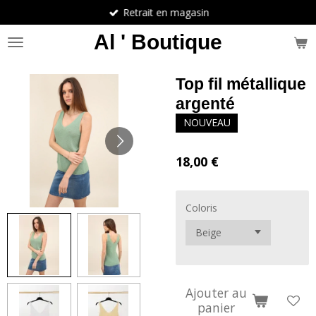
Retrait en magasin
Passer
au
Al ' Boutique
contenu
principal
Top fil métallique
argenté
NOUVEAU
18,00 €
Coloris
Ajouter au
panier