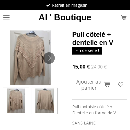
Retrait en magasin
Passer
au
Al ' Boutique
contenu
principal
Pull côtelé +
dentelle en V
Fin de série !
15,00 €
24,00 €
Ajouter au
panier
Pull fantaisie côtelé +
Dentelle en forme de V.
SANS LAINE.