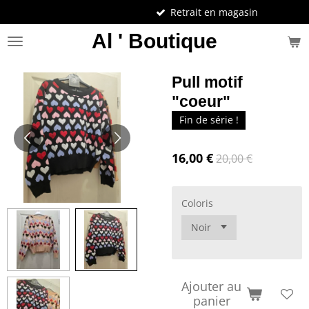
Retrait en magasin
Passer
au
Al ' Boutique
contenu
principal
Pull motif
"coeur"
Fin de série !
16,00 €
20,00 €
Coloris
Ajouter au
panier