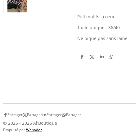
Pull motifs : coeur.
Taille unique : 36/40
Ne pique pas sans laine.
P
P
P
P
a
a
a
a
r
r
r
r
t
t
t
t
a
a
a
a
g
g
g
g
e
e
e
e
r
r
r
r
Partager
Partager
Partager
Partager
© 2025 - 2026 Al'Boutique
Propulsé par
Webador