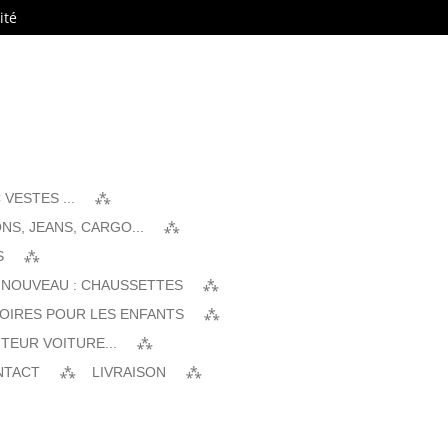
ité
VESTES ...
NS, JEANS, CARGO...
S
 NOUVEAU : CHAUSSETTES
SOIRES POUR LES ENFANTS
TEUR VOITURE...
NTACT
LIVRAISON