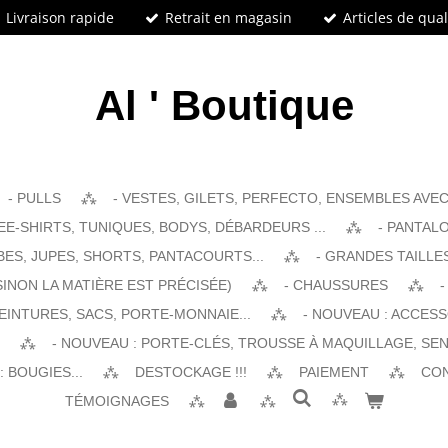
Livraison rapide
Retrait en magasin
Articles de qual
Al ' Boutique
- PULLS
- VESTES, GILETS, PERFECTO, ENSEMBLES AVEC 
EE-SHIRTS, TUNIQUES, BODYS, DÉBARDEURS ...
- PANTALO
BES, JUPES, SHORTS, PANTACOURTS...
- GRANDES TAILLE
SINON LA MATIÈRE EST PRÉCISÉE)
- CHAUSSURES
-
EINTURES, SACS, PORTE-MONNAIE...
- NOUVEAU : ACCES
- NOUVEAU : PORTE-CLÉS, TROUSSE À MAQUILLAGE, SEN
 BOUGIES...
DESTOCKAGE !!!
PAIEMENT
CO
TÉMOIGNAGES