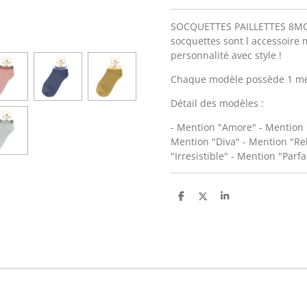
SOCQUETTES PAILLETTES 8MOD
socquettes sont l accessoire
personnalité avec style !
Chaque modèle possède 1 men
Détail des modèles :
- Mention "Amore" - Mention 
Mention "Diva" - Mention "Reb
"Irresistible" - Mention "Parfa
P
P
P
a
a
a
r
r
r
t
t
t
a
a
a
g
g
g
e
e
e
r
r
r