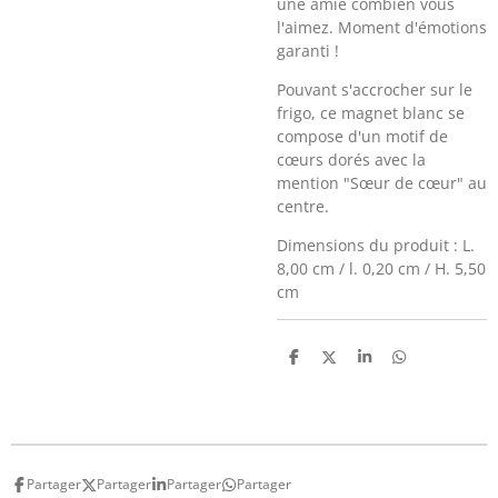
une amie combien vous
l'aimez. Moment d'émotions
garanti !
Pouvant s'accrocher sur le
frigo, ce magnet blanc se
compose d'un motif de
cœurs dorés avec la
mention "Sœur de cœur" au
centre.
Dimensions du produit : L.
8,00 cm / l. 0,20 cm / H. 5,50
cm
P
P
P
P
a
a
a
a
r
r
r
r
t
t
t
t
a
a
a
a
g
g
g
g
e
e
e
e
r
r
r
r
Partager
Partager
Partager
Partager