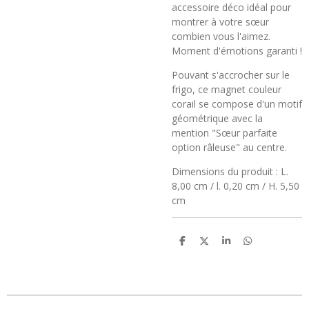
accessoire déco idéal pour
montrer à votre sœur
combien vous l'aimez.
Moment d'émotions garanti !
Pouvant s'accrocher sur le
frigo, ce magnet couleur
corail se compose d'un motif
géométrique avec la
mention "Sœur parfaite
option râleuse" au centre.
Dimensions du produit : L.
8,00 cm / l. 0,20 cm / H. 5,50
cm
P
P
P
P
a
a
a
a
r
r
r
r
t
t
t
t
a
a
a
a
g
g
g
g
e
e
e
e