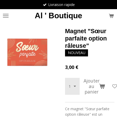
Livraison rapide
Passer
au
Al ' Boutique
contenu
principal
Magnet "Sœur
parfaite option
râleuse"
NOUVEAU
3,00 €
Ajouter
au
panier
Ce magnet "Sœur parfaite
option râleuse" est un