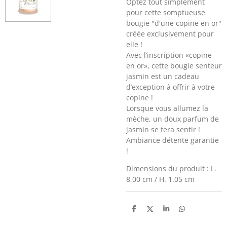
Optez tout simplement
pour cette somptueuse
bougie "d'une copine en or"
créée exclusivement pour
elle !
Avec l’inscription «copine
en or», cette bougie senteur
jasmin est un cadeau
d’exception à offrir à votre
copine !
Lorsque vous allumez la
mèche, un doux parfum de
jasmin se fera sentir !
Ambiance détente garantie
!
Dimensions du produit : L.
8,00 cm / H. 1.05 cm
P
P
P
P
a
a
a
a
r
r
r
r