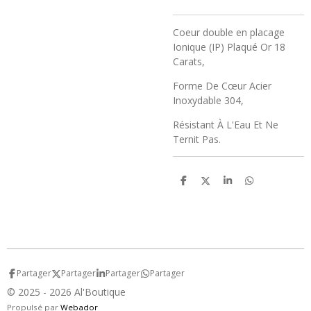
Coeur double en placage
Ionique (IP) Plaqué Or 18
Carats,
Forme De Cœur Acier
Inoxydable 304,
Résistant À L'Eau Et Ne
Ternit Pas.
P
P
P
P
a
a
a
a
r
r
r
r
t
t
t
t
a
a
a
a
g
g
g
g
e
e
e
e
r
r
r
r
Partager
Partager
Partager
Partager
© 2025 - 2026 Al'Boutique
Propulsé par
Webador