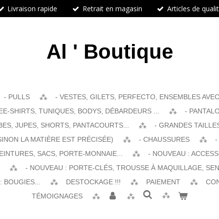
Livraison rapide
Retrait en magasin
Articles de quali
Al ' Boutique
- PULLS
- VESTES, GILETS, PERFECTO, ENSEMBLES AVEC 
EE-SHIRTS, TUNIQUES, BODYS, DÉBARDEURS ...
- PANTALO
BES, JUPES, SHORTS, PANTACOURTS...
- GRANDES TAILLE
SINON LA MATIÈRE EST PRÉCISÉE)
- CHAUSSURES
-
EINTURES, SACS, PORTE-MONNAIE...
- NOUVEAU : ACCES
- NOUVEAU : PORTE-CLÉS, TROUSSE À MAQUILLAGE, SEN
 BOUGIES...
DESTOCKAGE !!!
PAIEMENT
CO
TÉMOIGNAGES