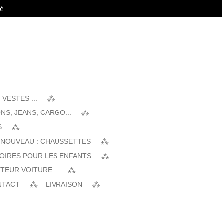
té
VESTES ...
NS, JEANS, CARGO...
S
 NOUVEAU : CHAUSSETTES
SOIRES POUR LES ENFANTS
TEUR VOITURE...
NTACT
LIVRAISON