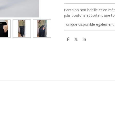
Pantalon noir habillé et en mê
jolis boutons apportant une t
Tunique disponible également.
P
P
P
a
a
a
r
r
r
t
t
t
a
a
a
g
g
g
e
e
e
r
r
r