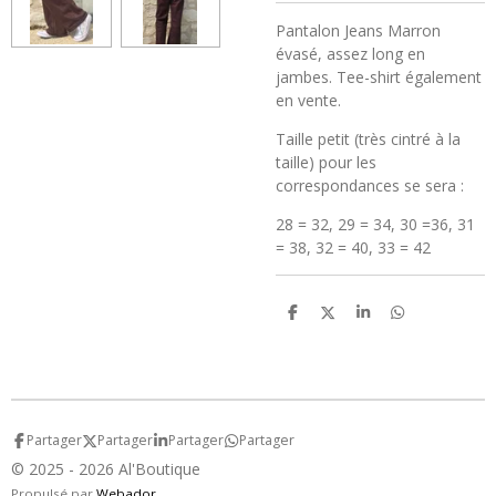
Pantalon Jeans Marron
évasé, assez long en
jambes. Tee-shirt également
en vente.
Taille petit (très cintré à la
taille) pour les
correspondances se sera :
28 = 32, 29 = 34, 30 =36, 31
= 38, 32 = 40, 33 = 42
P
P
P
P
a
a
a
a
r
r
r
r
t
t
t
t
a
a
a
a
g
g
g
g
e
e
e
e
r
r
r
r
Partager
Partager
Partager
Partager
© 2025 - 2026 Al'Boutique
Propulsé par
Webador