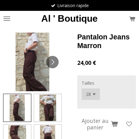
Livraison rapide
Passer
au
Al ' Boutique
contenu
principal
Pantalon Jeans
Marron
24,00 €
Tailles
Ajouter au
panier