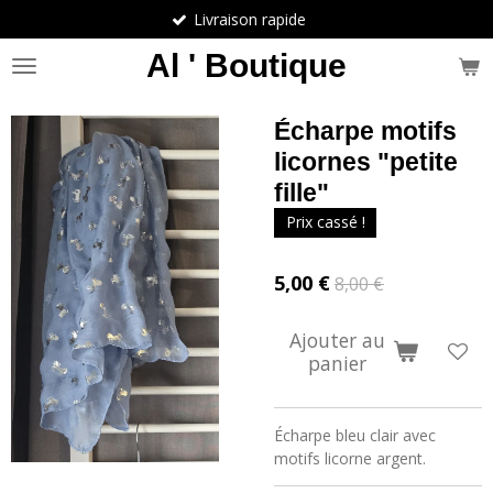
Livraison rapide
Passer
au
Al ' Boutique
contenu
principal
Écharpe motifs
licornes "petite
fille"
Prix cassé !
5,00 €
8,00 €
Ajouter au
panier
Écharpe bleu clair avec
motifs licorne argent.