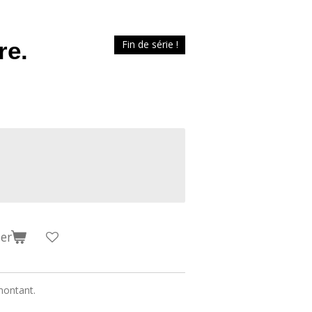
re.
Fin de série !
er
 montant.