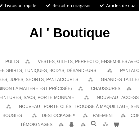
Livraison rapide
Retrait en magasin
Articles de quali
Al ' Boutique
- PULLS
- VESTES, GILETS, PERFECTO, ENSEMBLES AVEC 
EE-SHIRTS, TUNIQUES, BODYS, DÉBARDEURS ...
- PANTALO
BES, JUPES, SHORTS, PANTACOURTS...
- GRANDES TAILLE
SINON LA MATIÈRE EST PRÉCISÉE)
- CHAUSSURES
-
EINTURES, SACS, PORTE-MONNAIE...
- NOUVEAU : ACCES
- NOUVEAU : PORTE-CLÉS, TROUSSE À MAQUILLAGE, SEN
 BOUGIES...
DESTOCKAGE !!!
PAIEMENT
CO
TÉMOIGNAGES