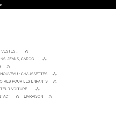
té
VESTES ...
NS, JEANS, CARGO...
S
 NOUVEAU : CHAUSSETTES
SOIRES POUR LES ENFANTS
TEUR VOITURE...
NTACT
LIVRAISON