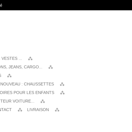
té
VESTES ...
NS, JEANS, CARGO...
S
 NOUVEAU : CHAUSSETTES
SOIRES POUR LES ENFANTS
TEUR VOITURE...
NTACT
LIVRAISON