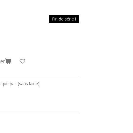
Fin de série !
er
ique pas (sans laine).