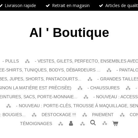
Livraison rapide
Retrait en magasin
Articles de quali
Al ' Boutique
- PULLS
- VESTES, GILETS, PERFECTO, ENSEMBLES AVEC 
EE-SHIRTS, TUNIQUES, BODYS, DÉBARDEURS ...
- PANTALO
BES, JUPES, SHORTS, PANTACOURTS...
- GRANDES TAILLE
SINON LA MATIÈRE EST PRÉCISÉE)
- CHAUSSURES
-
EINTURES, SACS, PORTE-MONNAIE...
- NOUVEAU : ACCES
- NOUVEAU : PORTE-CLÉS, TROUSSE À MAQUILLAGE, SEN
 BOUGIES...
DESTOCKAGE !!!
PAIEMENT
CO
TÉMOIGNAGES