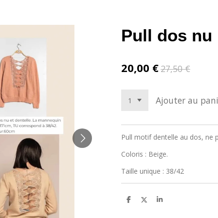
Pull dos nu
20,00 €
27,50 €
Ajouter au pani
Pull motif dentelle au dos, ne p
Coloris : Beige.
Taille unique : 38/42
P
P
P
a
a
a
r
r
r