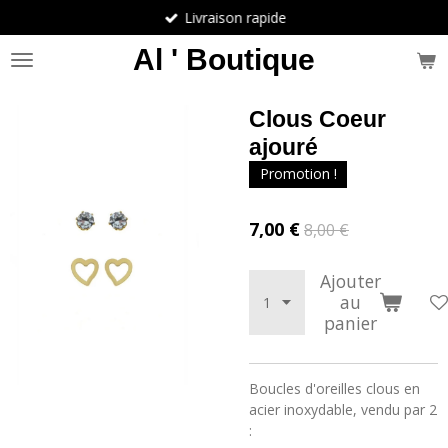
Livraison rapide
Passer
au
Al ' Boutique
contenu
principal
Clous Coeur
ajouré
Promotion !
7,00 €
8,00 €
Ajouter
au
panier
Boucles d'oreilles clous en
acier inoxydable, vendu par 2
: