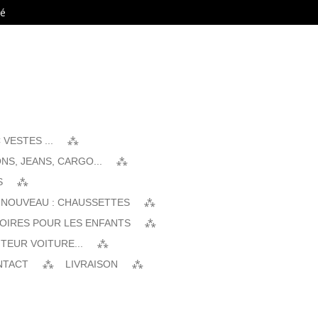
té
VESTES ...
NS, JEANS, CARGO...
S
 NOUVEAU : CHAUSSETTES
SOIRES POUR LES ENFANTS
TEUR VOITURE...
NTACT
LIVRAISON