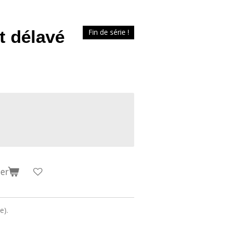
t délavé
Fin de série !
er
e).