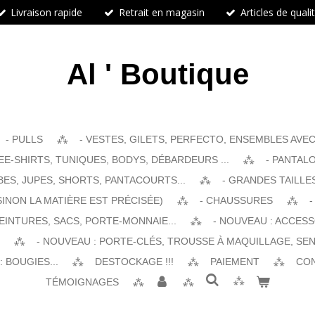
Livraison rapide
Retrait en magasin
Articles de quali
Al ' Boutique
- PULLS
- VESTES, GILETS, PERFECTO, ENSEMBLES AVEC 
EE-SHIRTS, TUNIQUES, BODYS, DÉBARDEURS ...
- PANTALO
BES, JUPES, SHORTS, PANTACOURTS...
- GRANDES TAILLE
SINON LA MATIÈRE EST PRÉCISÉE)
- CHAUSSURES
-
EINTURES, SACS, PORTE-MONNAIE...
- NOUVEAU : ACCES
- NOUVEAU : PORTE-CLÉS, TROUSSE À MAQUILLAGE, SEN
 BOUGIES...
DESTOCKAGE !!!
PAIEMENT
CO
TÉMOIGNAGES