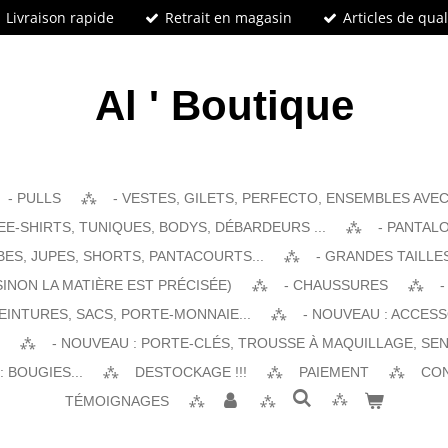
Livraison rapide
Retrait en magasin
Articles de qual
Al ' Boutique
- PULLS
- VESTES, GILETS, PERFECTO, ENSEMBLES AVEC 
EE-SHIRTS, TUNIQUES, BODYS, DÉBARDEURS ...
- PANTALO
BES, JUPES, SHORTS, PANTACOURTS...
- GRANDES TAILLE
SINON LA MATIÈRE EST PRÉCISÉE)
- CHAUSSURES
-
EINTURES, SACS, PORTE-MONNAIE...
- NOUVEAU : ACCES
- NOUVEAU : PORTE-CLÉS, TROUSSE À MAQUILLAGE, SEN
 BOUGIES...
DESTOCKAGE !!!
PAIEMENT
CO
TÉMOIGNAGES