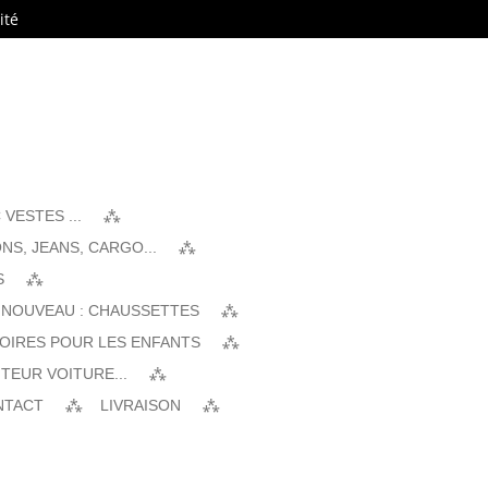
ité
VESTES ...
NS, JEANS, CARGO...
S
 NOUVEAU : CHAUSSETTES
SOIRES POUR LES ENFANTS
TEUR VOITURE...
NTACT
LIVRAISON