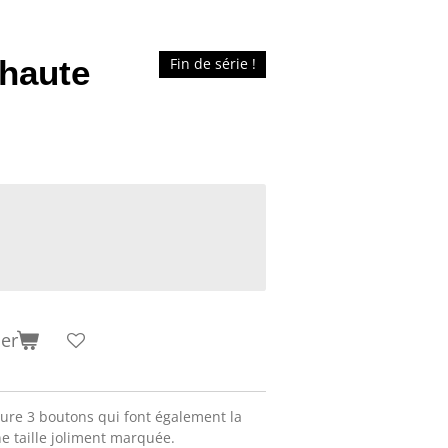
 haute
Fin de série !
ier
ture 3 boutons qui font également la
ne taille joliment marquée.