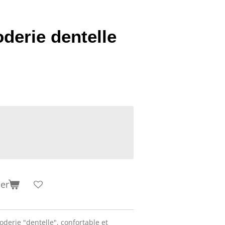
derie dentelle
ier
derie "dentelle", confortable et