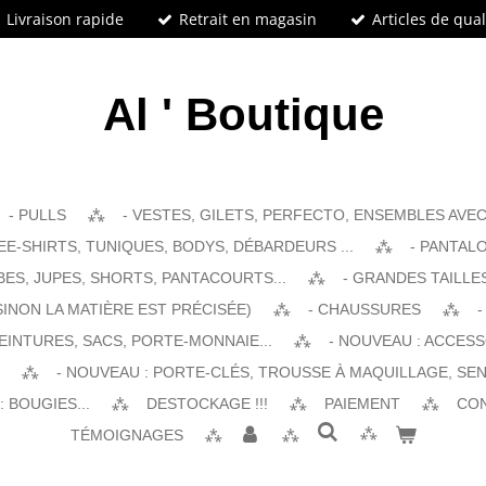
Livraison rapide
Retrait en magasin
Articles de qual
Al ' Boutique
- PULLS
- VESTES, GILETS, PERFECTO, ENSEMBLES AVEC 
EE-SHIRTS, TUNIQUES, BODYS, DÉBARDEURS ...
- PANTALO
BES, JUPES, SHORTS, PANTACOURTS...
- GRANDES TAILLE
SINON LA MATIÈRE EST PRÉCISÉE)
- CHAUSSURES
-
EINTURES, SACS, PORTE-MONNAIE...
- NOUVEAU : ACCES
- NOUVEAU : PORTE-CLÉS, TROUSSE À MAQUILLAGE, SEN
 BOUGIES...
DESTOCKAGE !!!
PAIEMENT
CO
TÉMOIGNAGES