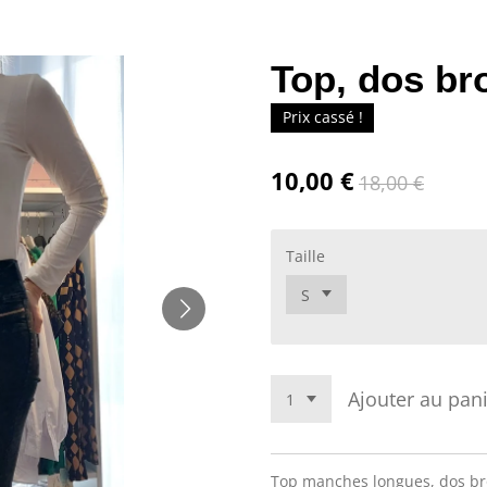
Top, dos bro
Prix cassé !
10,00 €
18,00 €
Taille
Ajouter au pan
Top manches longues, dos bro