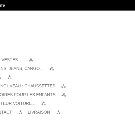
ité
VESTES ...
NS, JEANS, CARGO...
S
 NOUVEAU : CHAUSSETTES
SOIRES POUR LES ENFANTS
TEUR VOITURE...
NTACT
LIVRAISON