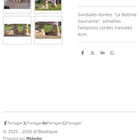
Sandales dorées "La Bottine
Souriante", semelles
fantaisies cordes tressées
4cm.
P
P
P
P
a
a
a
a
r
r
r
r
t
t
t
t
a
a
a
a
g
g
g
g
e
e
e
e
r
r
r
r
Partager
Partager
Partager
Partager
© 2025 - 2026 Al'Boutique
Propulsé par
Webador