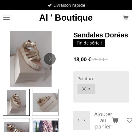
Livraison rapide
Passer
au
Al ' Boutique
contenu
principal
Sandales Dorées
Fin de série !
18,00 €
25,00 €
Pointure
Ajouter
au
panier