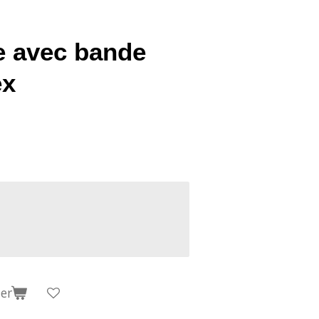
e avec bande
ex
er