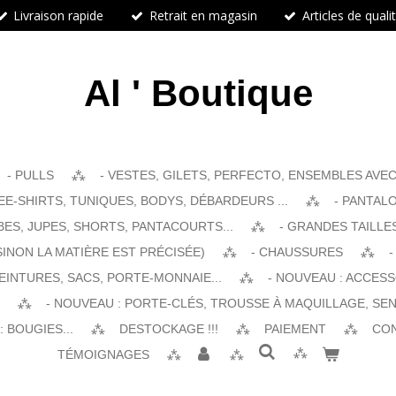
Livraison rapide
Retrait en magasin
Articles de quali
Al ' Boutique
- PULLS
- VESTES, GILETS, PERFECTO, ENSEMBLES AVEC 
EE-SHIRTS, TUNIQUES, BODYS, DÉBARDEURS ...
- PANTALO
BES, JUPES, SHORTS, PANTACOURTS...
- GRANDES TAILLE
SINON LA MATIÈRE EST PRÉCISÉE)
- CHAUSSURES
-
EINTURES, SACS, PORTE-MONNAIE...
- NOUVEAU : ACCES
- NOUVEAU : PORTE-CLÉS, TROUSSE À MAQUILLAGE, SEN
 BOUGIES...
DESTOCKAGE !!!
PAIEMENT
CO
TÉMOIGNAGES