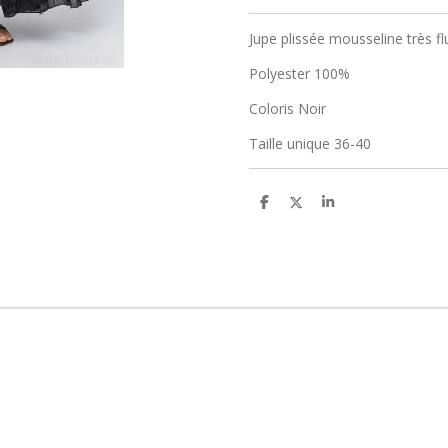
Jupe plissée mousseline très fl
Polyester 100%
Coloris Noir
Taille unique 36-40
P
P
P
a
a
a
r
r
r
t
t
t
a
a
a
g
g
g
e
e
e
r
r
r