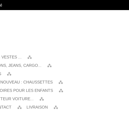
té
VESTES ...
NS, JEANS, CARGO...
S
 NOUVEAU : CHAUSSETTES
SOIRES POUR LES ENFANTS
TEUR VOITURE...
NTACT
LIVRAISON