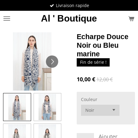
Livraison rapide
Passer
au
Al ' Boutique
contenu
principal
Echarpe Douce
Noir ou Bleu
marine
Fin de série !
10,00 €
12,00 €
Couleur
Ajouter